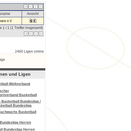
nsname
Ansicht
ans e.V.
e 1 / 1 (1 Treffer insgesamt)
2460 Ligen online
ige
nen und Ligen
tball-Weltverband
scher
portverband Basketball
Basketball Bundesliga /
ketball Bundesliga
Nachwuchs Basketball
 Bundesliga Herren
all Bundesliga Herren