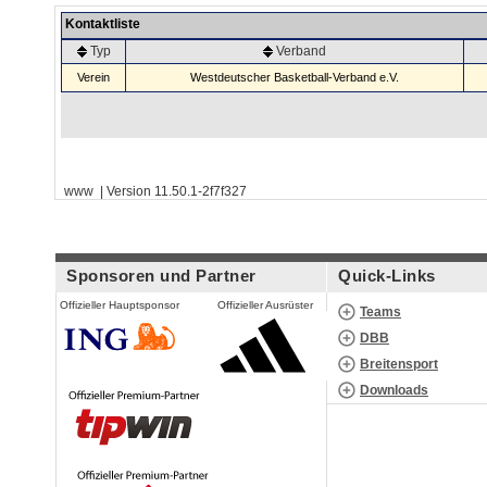
Kontaktliste
Typ
Verband
Verein
Westdeutscher Basketball-Verband e.V.
www | Version 11.50.1-2f7f327
Sponsoren und Partner
Quick-Links
Offizieller Hauptsponsor
Offizieller Ausrüster
Teams
DBB
Breitensport
Downloads