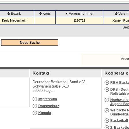
Bezirk
Kreis
Vereinsnummer
Verei
Kreis Niederrhein
1120712
Xanten Rom
Seit
Neue Suche
Anze
Kontakt
Kooperatio
Deutscher Basketball Bund e.V.
FIBA Baske
Schwanenstraße 6-10
DRS - Deut
58089 Hagen
Rollstuhls
Impressum
Nachwuchs 
Jugend Bas
Datenschutz
Weibliche 
Kontakt
Bundesliga
Basketball
2. Basketb