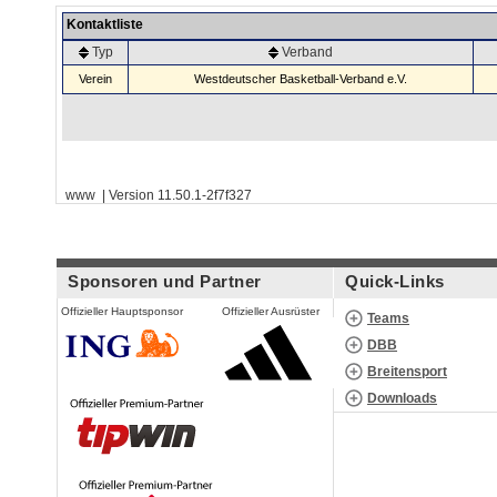
Kontaktliste
Typ
Verband
Verein
Westdeutscher Basketball-Verband e.V.
www | Version 11.50.1-2f7f327
Sponsoren und Partner
Quick-Links
Offizieller Hauptsponsor
Offizieller Ausrüster
Teams
DBB
Breitensport
Downloads