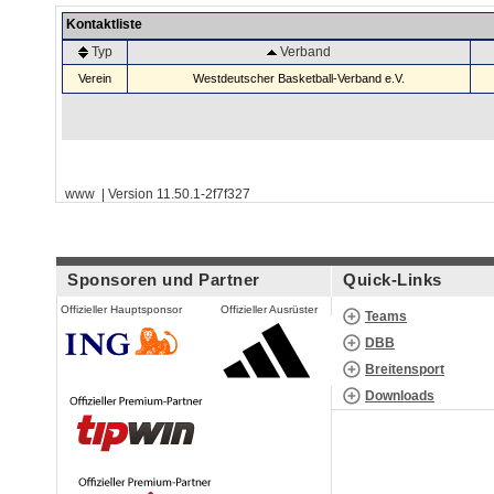
Kontaktliste
Typ
Verband
Verein
Westdeutscher Basketball-Verband e.V.
www | Version 11.50.1-2f7f327
Sponsoren und Partner
Quick-Links
Offizieller Hauptsponsor
Offizieller Ausrüster
Teams
DBB
Breitensport
Downloads