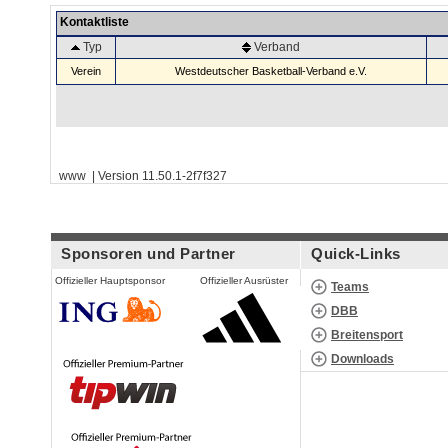
Kontaktliste
Typ
Verband
Verein
Westdeutscher Basketball-Verband e.V.
www | Version 11.50.1-2f7f327
Sponsoren und Partner
Quick-Links
Offizieller Hauptsponsor
Offizieller Ausrüster
Teams
DBB
Breitensport
Downloads