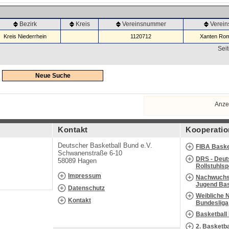
Bezirk
Kreis
Vereinsnummer
Verei
Kreis Niederrhein
1120712
Xanten Rom
Seit
Neue Suche
Anze
Kontakt
Kooperatio
Deutscher Basketball Bund e.V.
FIBA Baske
Schwanenstraße 6-10
DRS - Deut
58089 Hagen
Rollstuhls
Impressum
Nachwuchs 
Jugend Bas
Datenschutz
Weibliche 
Kontakt
Bundesliga
Basketball
2. Basketb