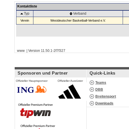
Kontaktliste
Typ
Verband
Verein
Westdeutscher Basketball-Verband e.V.
www | Version 11.50.1-2f7f327
Sponsoren und Partner
Quick-Links
Offizieller Hauptsponsor
Offizieller Ausrüster
Teams
DBB
Breitensport
Downloads