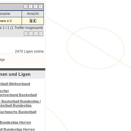
nsname
Ansicht
ans e.V.
e 1 / 1 (1 Treffer insgesamt)
2470 Ligen online
ige
nen und Ligen
tball-Weltverband
scher
portverband Basketball
Basketball Bundesliga /
ketball Bundesliga
Nachwuchs Basketball
 Bundesliga Herren
all Bundesliga Herren