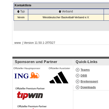
Kontaktliste
Typ
Verband
Verein
Westdeutscher Basketball-Verband e.V.
www | Version 11.50.1-2f7f327
Sponsoren und Partner
Quick-Links
Offizieller Hauptsponsor
Offizieller Ausrüster
Teams
DBB
Breitensport
Downloads