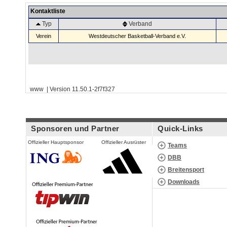
Kontaktliste
Typ
Verband
Verein
Westdeutscher Basketball-Verband e.V.
www | Version 11.50.1-2f7f327
Sponsoren und Partner
Quick-Links
Offizieller Hauptsponsor
Offizieller Ausrüster
Teams
DBB
Breitensport
Downloads