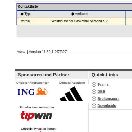
Kontaktliste
Typ
Verband
Verein
Westdeutscher Basketball-Verband e.V.
www | Version 11.50.1-2f7f327
Sponsoren und Partner
Quick-Links
Offizieller Hauptsponsor
Offizieller Ausrüster
Teams
DBB
Breitensport
Downloads