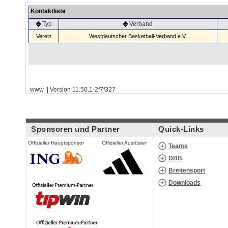
Kontaktliste
Typ
Verband
Verein
Westdeutscher Basketball-Verband e.V.
www | Version 11.50.1-2f7f327
Sponsoren und Partner
Quick-Links
Offizieller Hauptsponsor
Offizieller Ausrüster
Teams
DBB
Breitensport
Downloads