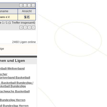
nsname
Ansicht
ans e.V.
e 1 / 1 (1 Treffer insgesamt)
2460 Ligen online
ige
nen und Ligen
tball-Weltverband
scher
portverband Basketball
Basketball Bundesliga /
ketball Bundesliga
Nachwuchs Basketball
 Bundesliga Herren
all Bundesliga Herren