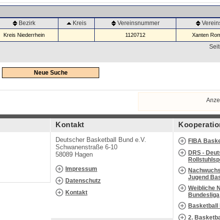
Bezirk
Kreis
Vereinsnummer
Verei
Kreis Niederrhein
1120712
Xanten Rom
Seit
Neue Suche
Anze
Kontakt
Kooperatio
Deutscher Basketball Bund e.V.
FIBA Baske
Schwanenstraße 6-10
DRS - Deut
58089 Hagen
Rollstuhls
Impressum
Nachwuchs 
Jugend Bas
Datenschutz
Weibliche 
Kontakt
Bundesliga
Basketball
2. Basketb