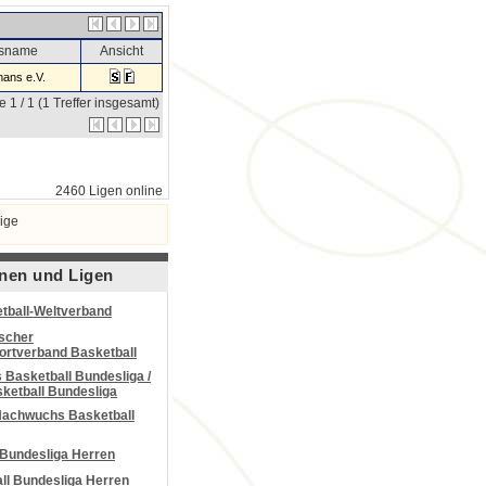
nsname
Ansicht
ans e.V.
e 1 / 1 (1 Treffer insgesamt)
2460 Ligen online
ige
nen und Ligen
tball-Weltverband
scher
portverband Basketball
Basketball Bundesliga /
ketball Bundesliga
Nachwuchs Basketball
 Bundesliga Herren
all Bundesliga Herren