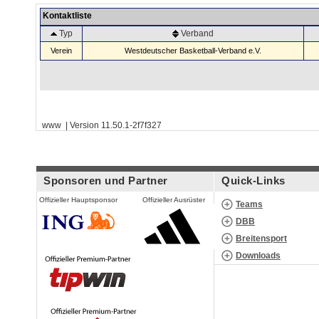
Kontaktliste
Typ
Verband
Verein
Westdeutscher Basketball-Verband e.V.
www | Version 11.50.1-2f7f327
Sponsoren und Partner
Quick-Links
Offizieller Hauptsponsor
Offizieller Ausrüster
Teams
DBB
Breitensport
Downloads