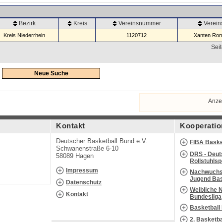
Bezirk
Kreis
Vereinsnummer
Verei
Kreis Niederrhein
1120712
Xanten Rom
Seit
Neue Suche
Anze
Kontakt
Kooperatio
Deutscher Basketball Bund e.V.
FIBA Baske
Schwanenstraße 6-10
DRS - Deut
58089 Hagen
Rollstuhls
Impressum
Nachwuchs 
Jugend Bas
Datenschutz
Weibliche 
Kontakt
Bundesliga
Basketball
2. Basketb