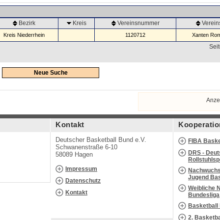
Bezirk
Kreis
Vereinsnummer
Verei
Kreis Niederrhein
1120712
Xanten Rom
Seit
Neue Suche
Anze
Kontakt
Kooperatio
Deutscher Basketball Bund e.V.
FIBA Baske
Schwanenstraße 6-10
DRS - Deut
58089 Hagen
Rollstuhls
Impressum
Nachwuchs 
Jugend Bas
Datenschutz
Weibliche 
Kontakt
Bundesliga
Basketball
2. Basketb