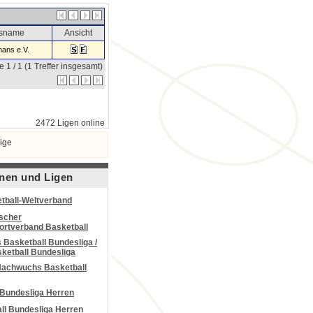
nsname
Ansicht
ans e.V.
e 1 / 1 (1 Treffer insgesamt)
2472 Ligen online
ige
nen und Ligen
tball-Weltverband
scher
portverband Basketball
Basketball Bundesliga /
ketball Bundesliga
Nachwuchs Basketball
 Bundesliga Herren
all Bundesliga Herren