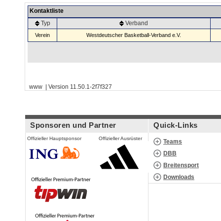
Kontaktliste
Typ
Verband
Verein
Westdeutscher Basketball-Verband e.V.
www | Version 11.50.1-2f7f327
Sponsoren und Partner
Quick-Links
Offizieller Hauptsponsor
Offizieller Ausrüster
Teams
DBB
Breitensport
Downloads