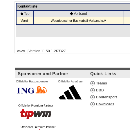
Kontaktliste
Typ
Verband
Verein
Westdeutscher Basketball-Verband e.V.
www | Version 11.50.1-2f7f327
Sponsoren und Partner
Quick-Links
Offizieller Hauptsponsor
Offizieller Ausrüster
Teams
DBB
Breitensport
Downloads