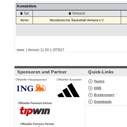
Kontaktliste
Typ
Verband
Verein
Westdeutscher Basketball-Verband e.V.
www | Version 11.50.1-2f7f327
Sponsoren und Partner
Quick-Links
Offizieller Hauptsponsor
Offizieller Ausrüster
Teams
DBB
Breitensport
Downloads