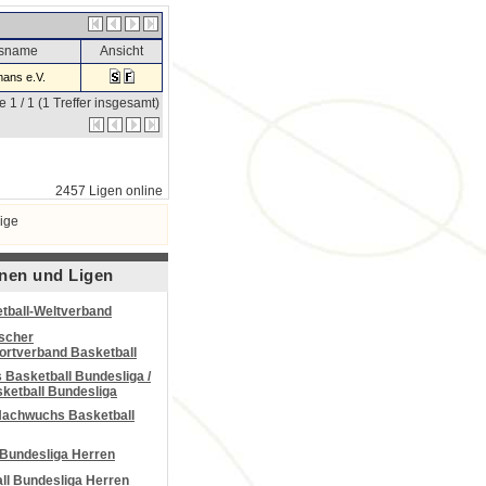
nsname
Ansicht
ans e.V.
e 1 / 1 (1 Treffer insgesamt)
2457 Ligen online
ige
nen und Ligen
tball-Weltverband
scher
portverband Basketball
Basketball Bundesliga /
ketball Bundesliga
Nachwuchs Basketball
 Bundesliga Herren
all Bundesliga Herren