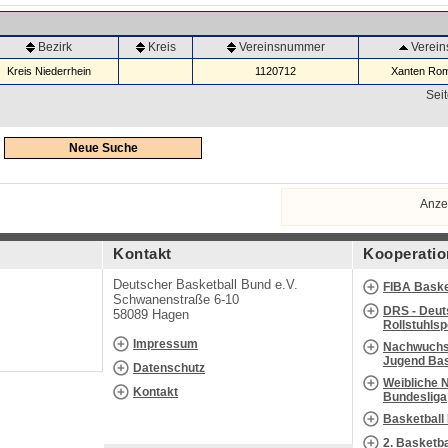
Bezirk
Kreis
Vereinsnummer
Verei
Kreis Niederrhein
1120712
Xanten Rom
Seit
Neue Suche
Anze
Kontakt
Kooperatio
Deutscher Basketball Bund e.V.
FIBA Baske
Schwanenstraße 6-10
DRS - Deut
58089 Hagen
Rollstuhls
Impressum
Nachwuchs 
Jugend Bas
Datenschutz
Weibliche 
Kontakt
Bundesliga
Basketball
2. Basketb