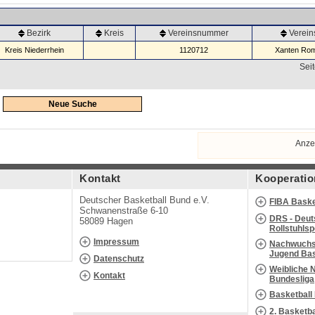
Bezirk
Kreis
Vereinsnummer
Verei
Kreis Niederrhein
1120712
Xanten Rom
Seit
Neue Suche
Anze
Kontakt
Kooperatio
Deutscher Basketball Bund e.V.
FIBA Baske
Schwanenstraße 6-10
DRS - Deut
58089 Hagen
Rollstuhls
Impressum
Nachwuchs 
Jugend Bas
Datenschutz
Weibliche 
Kontakt
Bundesliga
Basketball
2. Basketb