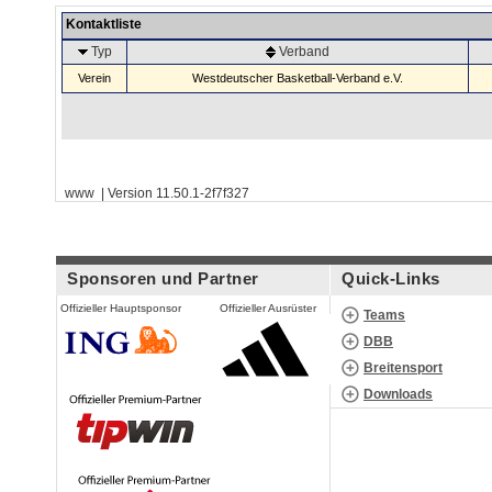
Kontaktliste
Typ
Verband
Verein
Westdeutscher Basketball-Verband e.V.
www | Version 11.50.1-2f7f327
Sponsoren und Partner
Quick-Links
Offizieller Hauptsponsor
Offizieller Ausrüster
Teams
DBB
Breitensport
Downloads