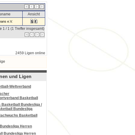
nsname
Ansicht
ans e.V.
e 1 / 1 (1 Treffer insgesamt)
2459 Ligen online
ige
nen und Ligen
tball-Weltverband
scher
portverband Basketball
Basketball Bundesliga /
ketball Bundesliga
Nachwuchs Basketball
 Bundesliga Herren
all Bundesliga Herren