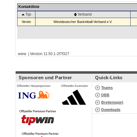
Kontaktliste
Typ
Verband
Verein
Westdeutscher Basketball-Verband e.V.
www | Version 11.50.1-2f7f327
Sponsoren und Partner
Quick-Links
Offizieller Hauptsponsor
Offizieller Ausrüster
Teams
DBB
Breitensport
Downloads