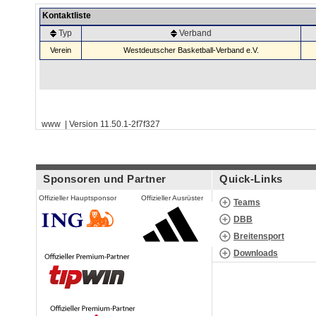
Kontaktliste
Typ
Verband
Verein
Westdeutscher Basketball-Verband e.V.
www | Version 11.50.1-2f7f327
Sponsoren und Partner
Quick-Links
Offizieller Hauptsponsor
Offizieller Ausrüster
Teams
DBB
Breitensport
Downloads