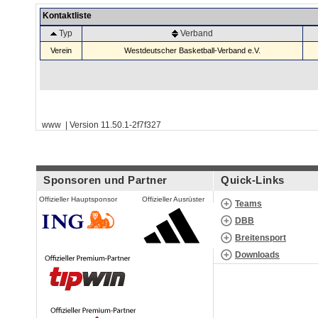
Kontaktliste
Typ
Verband
Verein
Westdeutscher Basketball-Verband e.V.
www | Version 11.50.1-2f7f327
Sponsoren und Partner
Quick-Links
Offizieller Hauptsponsor
Offizieller Ausrüster
Teams
DBB
Breitensport
Downloads