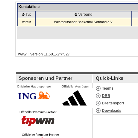
Kontaktliste
Typ
Verband
Verein
Westdeutscher Basketball-Verband e.V.
www | Version 11.50.1-2f7f327
Sponsoren und Partner
Quick-Links
Offizieller Hauptsponsor
Offizieller Ausrüster
Teams
DBB
Breitensport
Downloads