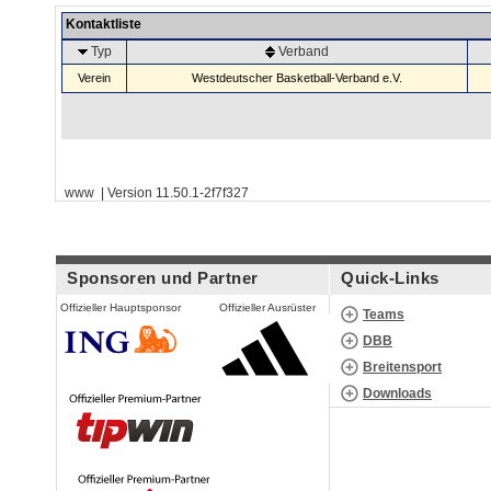
Kontaktliste
Typ
Verband
Verein
Westdeutscher Basketball-Verband e.V.
www | Version 11.50.1-2f7f327
Sponsoren und Partner
Quick-Links
Offizieller Hauptsponsor
Offizieller Ausrüster
Teams
DBB
Breitensport
Downloads