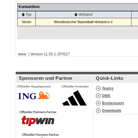
Kontaktliste
Typ
Verband
Verein
Westdeutscher Basketball-Verband e.V.
www | Version 11.50.1-2f7f327
Sponsoren und Partner
Quick-Links
Offizieller Hauptsponsor
Offizieller Ausrüster
Teams
DBB
Breitensport
Downloads