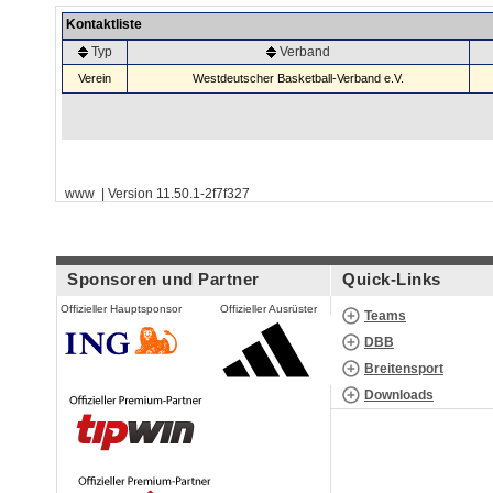
Kontaktliste
Typ
Verband
Verein
Westdeutscher Basketball-Verband e.V.
www | Version 11.50.1-2f7f327
Sponsoren und Partner
Quick-Links
Offizieller Hauptsponsor
Offizieller Ausrüster
Teams
DBB
Breitensport
Downloads