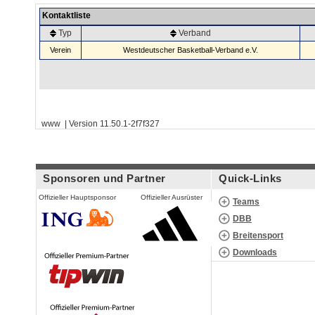
Kontaktliste
Typ
Verband
Verein
Westdeutscher Basketball-Verband e.V.
www | Version 11.50.1-2f7f327
Sponsoren und Partner
Quick-Links
Offizieller Hauptsponsor
Offizieller Ausrüster
Teams
DBB
Breitensport
Downloads