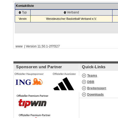
Kontaktliste
Typ
Verband
Verein
Westdeutscher Basketball-Verband e.V.
www | Version 11.50.1-2f7f327
Sponsoren und Partner
Quick-Links
Offizieller Hauptsponsor
Offizieller Ausrüster
Teams
DBB
Breitensport
Downloads