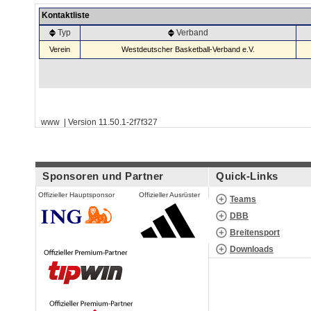
Kontaktliste
Typ
Verband
Verein
Westdeutscher Basketball-Verband e.V.
www | Version 11.50.1-2f7f327
Sponsoren und Partner
Quick-Links
Offizieller Hauptsponsor
Offizieller Ausrüster
Teams
DBB
Breitensport
Downloads