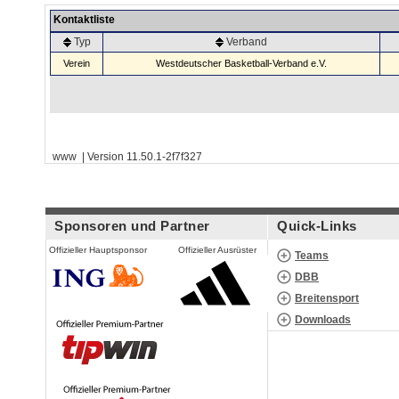
Kontaktliste
Typ
Verband
Verein
Westdeutscher Basketball-Verband e.V.
www | Version 11.50.1-2f7f327
Sponsoren und Partner
Quick-Links
Offizieller Hauptsponsor
Offizieller Ausrüster
Teams
DBB
Breitensport
Downloads