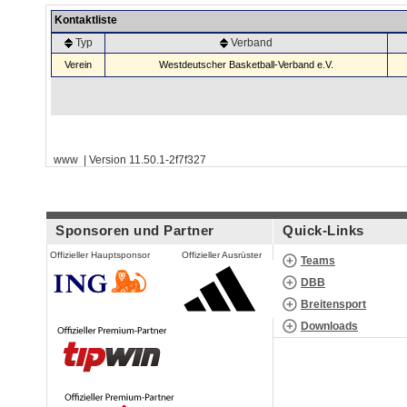
Kontaktliste
Typ
Verband
Verein
Westdeutscher Basketball-Verband e.V.
www | Version 11.50.1-2f7f327
Sponsoren und Partner
Quick-Links
Offizieller Hauptsponsor
Offizieller Ausrüster
Teams
DBB
Breitensport
Downloads