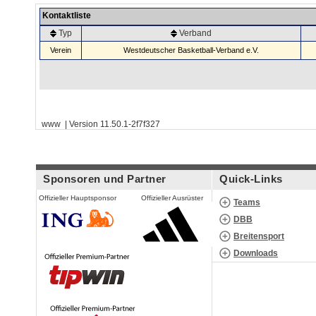
Kontaktliste
Typ
Verband
Verein
Westdeutscher Basketball-Verband e.V.
www | Version 11.50.1-2f7f327
Sponsoren und Partner
Quick-Links
Offizieller Hauptsponsor
Offizieller Ausrüster
Teams
DBB
Breitensport
Downloads