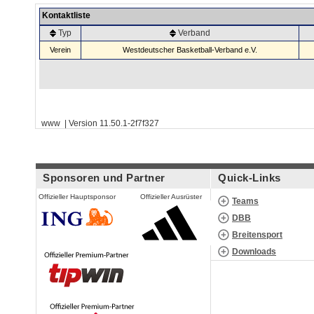
Kontaktliste
Typ
Verband
Verein
Westdeutscher Basketball-Verband e.V.
www | Version 11.50.1-2f7f327
Sponsoren und Partner
Quick-Links
Offizieller Hauptsponsor
Offizieller Ausrüster
Teams
DBB
Breitensport
Downloads