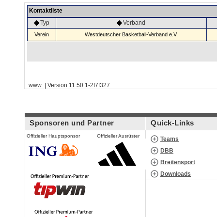
Kontaktliste
Typ
Verband
Verein
Westdeutscher Basketball-Verband e.V.
www | Version 11.50.1-2f7f327
Sponsoren und Partner
Quick-Links
Offizieller Hauptsponsor
Offizieller Ausrüster
Teams
DBB
Breitensport
Downloads