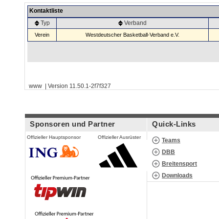
Kontaktliste
Typ
Verband
Verein
Westdeutscher Basketball-Verband e.V.
www | Version 11.50.1-2f7f327
Sponsoren und Partner
Quick-Links
Offizieller Hauptsponsor
Offizieller Ausrüster
Teams
DBB
Breitensport
Downloads