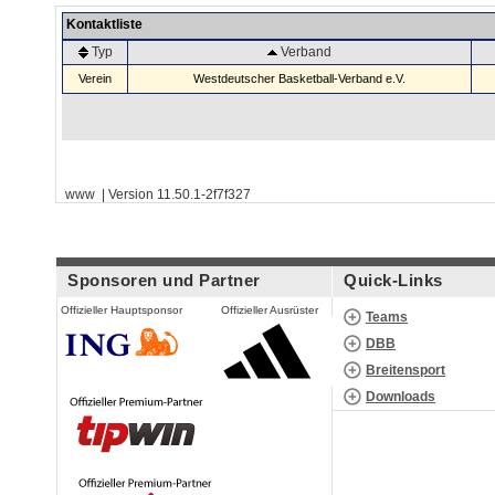
Kontaktliste
Typ
Verband
Verein
Westdeutscher Basketball-Verband e.V.
www | Version 11.50.1-2f7f327
Sponsoren und Partner
Quick-Links
Offizieller Hauptsponsor
Offizieller Ausrüster
Teams
DBB
Breitensport
Downloads