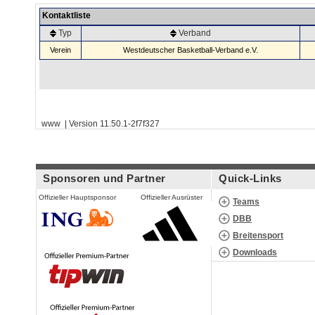
Kontaktliste
Typ
Verband
Verein
Westdeutscher Basketball-Verband e.V.
www | Version 11.50.1-2f7f327
Sponsoren und Partner
Quick-Links
Offizieller Hauptsponsor
Offizieller Ausrüster
Teams
DBB
Breitensport
Downloads