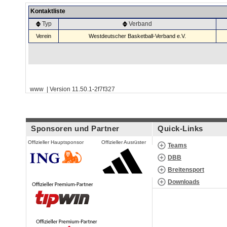
Kontaktliste
Typ
Verband
Verein
Westdeutscher Basketball-Verband e.V.
www | Version 11.50.1-2f7f327
Sponsoren und Partner
Quick-Links
Offizieller Hauptsponsor
Offizieller Ausrüster
Teams
DBB
Breitensport
Downloads