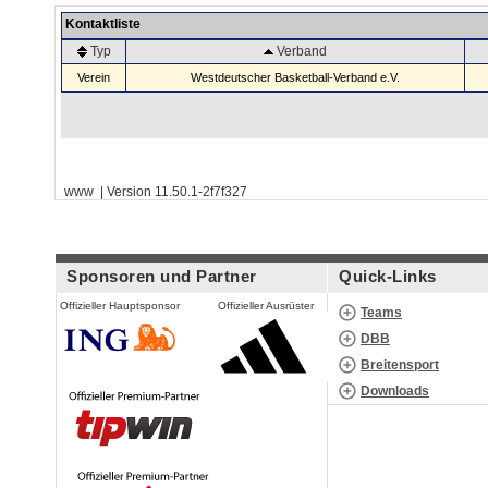
Kontaktliste
Typ
Verband
Verein
Westdeutscher Basketball-Verband e.V.
www | Version 11.50.1-2f7f327
Sponsoren und Partner
Quick-Links
Offizieller Hauptsponsor
Offizieller Ausrüster
Teams
DBB
Breitensport
Downloads