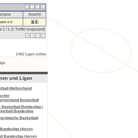
nsname
Ansicht
ans e.V.
e 1 / 1 (1 Treffer insgesamt)
2460 Ligen online
ige
nen und Ligen
tball-Weltverband
scher
portverband Basketball
Basketball Bundesliga /
ketball Bundesliga
Nachwuchs Basketball
 Bundesliga Herren
all Bundesliga Herren