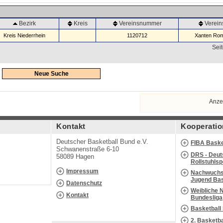
Bezirk
Kreis
Vereinsnummer
Verei
Kreis Niederrhein
1120712
Xanten Rom
Seit
Neue Suche
Anze
Kontakt
Kooperatio
Deutscher Basketball Bund e.V.
FIBA Baske
Schwanenstraße 6-10
DRS - Deut
58089 Hagen
Rollstuhls
Impressum
Nachwuchs 
Jugend Bas
Datenschutz
Weibliche 
Kontakt
Bundesliga
Basketball
2. Basketb