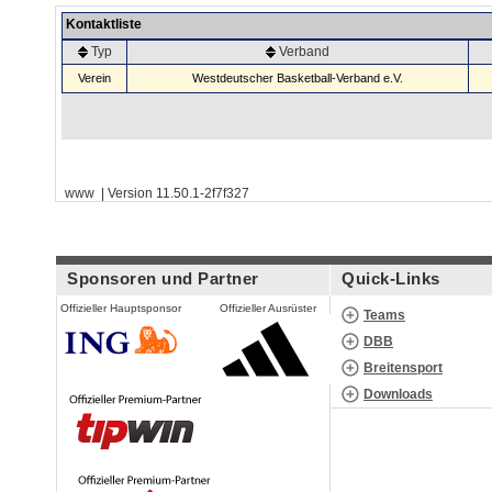
Kontaktliste
Typ
Verband
Verein
Westdeutscher Basketball-Verband e.V.
www | Version 11.50.1-2f7f327
Sponsoren und Partner
Quick-Links
Offizieller Hauptsponsor
Offizieller Ausrüster
Teams
DBB
Breitensport
Downloads