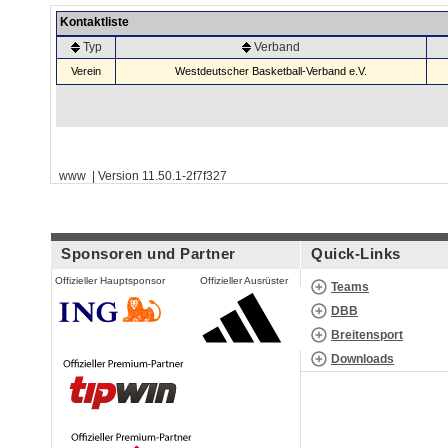
Kontaktliste
Typ
Verband
Verein
Westdeutscher Basketball-Verband e.V.
www | Version 11.50.1-2f7f327
Sponsoren und Partner
Quick-Links
Offizieller Hauptsponsor
Offizieller Ausrüster
Teams
DBB
Breitensport
Downloads