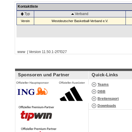
Kontaktliste
Typ
Verband
Verein
Westdeutscher Basketball-Verband e.V.
www | Version 11.50.1-2f7f327
Sponsoren und Partner
Quick-Links
Offizieller Hauptsponsor
Offizieller Ausrüster
Teams
DBB
Breitensport
Downloads