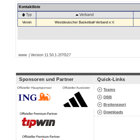
Kontaktliste
Typ
Verband
Verein
Westdeutscher Basketball-Verband e.V.
www | Version 11.50.1-2f7f327
Sponsoren und Partner
Quick-Links
Offizieller Hauptsponsor
Offizieller Ausrüster
Teams
DBB
Breitensport
Downloads