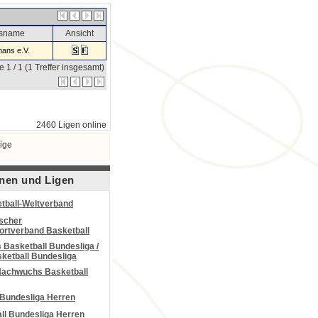
nsname
Ansicht
ans e.V.
e 1 / 1 (1 Treffer insgesamt)
2460 Ligen online
ige
nen und Ligen
tball-Weltverband
scher
portverband Basketball
Basketball Bundesliga /
ketball Bundesliga
Nachwuchs Basketball
 Bundesliga Herren
all Bundesliga Herren