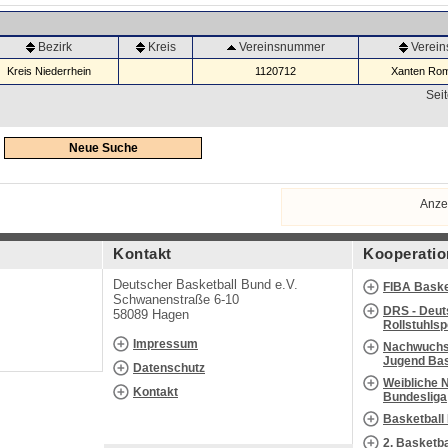
Bezirk
Kreis
Vereinsnummer
Verei
Kreis Niederrhein
1120712
Xanten Rom
Seit
Neue Suche
Anze
Kontakt
Kooperatio
Deutscher Basketball Bund e.V.
FIBA Baske
Schwanenstraße 6-10
DRS - Deut
58089 Hagen
Rollstuhls
Impressum
Nachwuchs 
Jugend Bas
Datenschutz
Weibliche 
Kontakt
Bundesliga
Basketball
2. Basketb