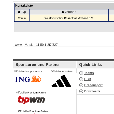
Kontaktliste
Typ
Verband
Verein
Westdeutscher Basketball-Verband e.V.
www | Version 11.50.1-2f7f327
Sponsoren und Partner
Quick-Links
Offizieller Hauptsponsor
Offizieller Ausrüster
Teams
DBB
Breitensport
Downloads