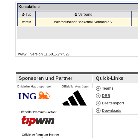
Kontaktliste
Typ
Verband
Verein
Westdeutscher Basketball-Verband e.V.
www | Version 11.50.1-2f7f327
Sponsoren und Partner
Quick-Links
Offizieller Hauptsponsor
Offizieller Ausrüster
Teams
DBB
Breitensport
Downloads