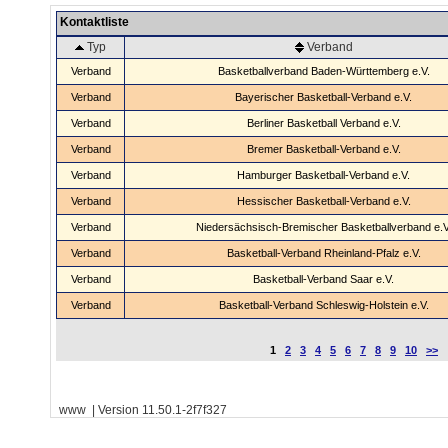
Kontaktliste
Typ
Verband
Verband
Basketballverband Baden-Württemberg e.V.
Verband
Bayerischer Basketball-Verband e.V.
Verband
Berliner Basketball Verband e.V.
Verband
Bremer Basketball-Verband e.V.
Verband
Hamburger Basketball-Verband e.V.
Verband
Hessischer Basketball-Verband e.V.
Verband
Niedersächsisch-Bremischer Basketballverband e.V
Verband
Basketball-Verband Rheinland-Pfalz e.V.
Verband
Basketball-Verband Saar e.V.
Verband
Basketball-Verband Schleswig-Holstein e.V.
1
2
3
4
5
6
7
8
9
10
>>
www | Version 11.50.1-2f7f327