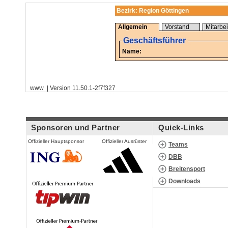
Bezirk: Region Göttingen
Allgemein
Vorstand
Mitarbei
Geschäftsführer
Name:
www | Version 11.50.1-2f7f327
Sponsoren und Partner
Quick-Links
Offizieller Hauptsponsor
Offizieller Ausrüster
Teams
DBB
Breitensport
Downloads