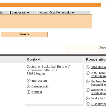
ter
Landestrainer
Ausschüsse/Kommissionen
Zurück
Anze
Kontakt
Kooperatio
Deutscher Basketball Bund e.V.
FIBA Baske
Schwanenstraße 6-10
DRS - Deut
58089 Hagen
Rollstuhls
Impressum
Nachwuchs 
Jugend Bas
Datenschutz
Weibliche 
Kontakt
Bundesliga
Basketball
2. Basketb