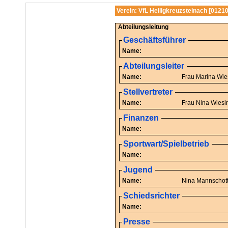
Verein: VfL Heiligkreuzsteinach [0121
Abteilungsleitung
Geschäftsführer
Name:
Abteilungsleiter
Name:
Frau Mar
Stellvertreter
Name:
Frau Nina W
Finanzen
Name:
Sportwart/Spielbetrieb
Name:
Jugend
Name:
Nina Mannschot
Schiedsrichter
Name:
Presse