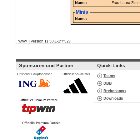
Name:
Frau Lau
Minis
Name:
www | Version 11.50.1-2f7f327
Sponsoren und Partner
Quick-Links
Offizieller Hauptsponsor
Offizieller Ausrüster
Teams
DBB
Breitensport
Downloads