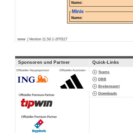
Name:
Minis
Name:
www | Version 11.50.1-2f7f327
Sponsoren und Partner
Quick-Links
Offizieller Hauptsponsor
Offizieller Ausrüster
Teams
DBB
Breitensport
Downloads