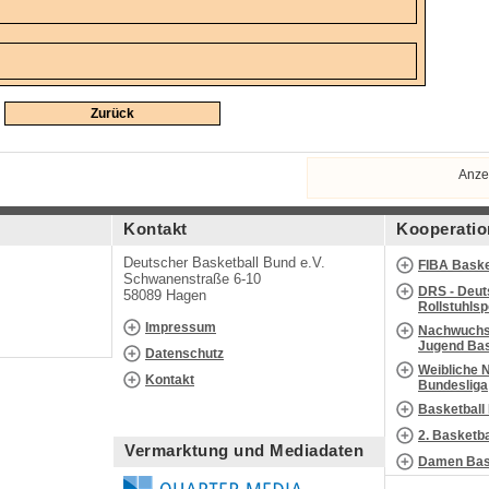
Zurück
Anze
Kontakt
Kooperatio
Deutscher Basketball Bund e.V.
FIBA Baske
Schwanenstraße 6-10
DRS - Deut
58089 Hagen
Rollstuhls
Impressum
Nachwuchs 
Jugend Bas
Datenschutz
Weibliche 
Kontakt
Bundesliga
Basketball
2. Basketb
Vermarktung und Mediadaten
Damen Bask