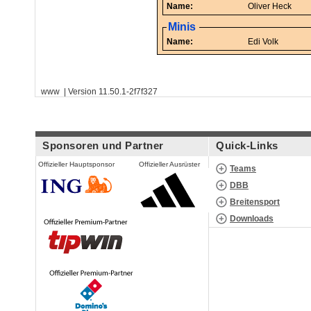
Name:
Oliver Heck
Minis
Name:
Edi Volk
www | Version 11.50.1-2f7f327
Sponsoren und Partner
Quick-Links
Offizieller Hauptsponsor
Offizieller Ausrüster
Teams
DBB
Breitensport
Downloads