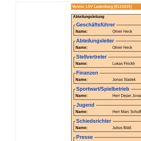
Verein: LSV Ladenburg [0121035]
Abteilungsleitung
Geschäftsführer
Name:
Oliver Heck
Abteilungsleiter
Name:
Oliver Heck
Stellvertreter
Name:
Lukas Finckh
Finanzen
Name:
Jonas Sladek
Sportwart/Spielbetrieb
Name:
Herr Dejan
Jugend
Name:
Herr Marc Schuff
Schiedsrichter
Name:
Julius Bläß
Presse