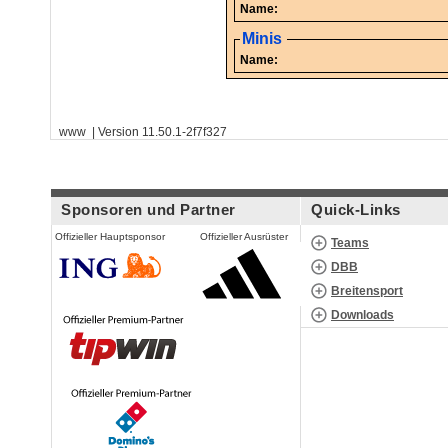
Name:
Minis
Name:
www | Version 11.50.1-2f7f327
Sponsoren und Partner
Quick-Links
Offizieller Hauptsponsor
Offizieller Ausrüster
Teams
DBB
Breitensport
Downloads