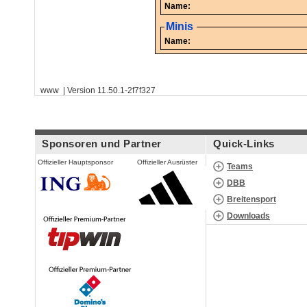
Name:
Minis
Name:
www | Version 11.50.1-2f7f327
Sponsoren und Partner
Quick-Links
Offizieller Hauptsponsor
Offizieller Ausrüster
Teams
DBB
Breitensport
Downloads