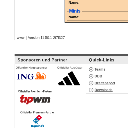
Name:
Minis
Name:
www | Version 11.50.1-2f7f327
Sponsoren und Partner
Quick-Links
Offizieller Hauptsponsor
Offizieller Ausrüster
Teams
DBB
Breitensport
Downloads