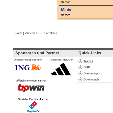
Name:
Minis
Name:
www | Version 11.50.1-2f7f327
Sponsoren und Partner
Quick-Links
Offizieller Hauptsponsor
Offizieller Ausrüster
Teams
DBB
Breitensport
Downloads