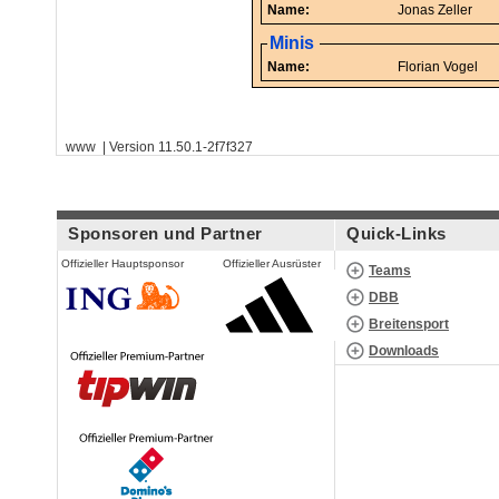
Name:
Jonas Zeller
Minis
Name:
Florian Vogel
www | Version 11.50.1-2f7f327
Sponsoren und Partner
Quick-Links
Offizieller Hauptsponsor
Offizieller Ausrüster
Teams
DBB
Breitensport
Downloads