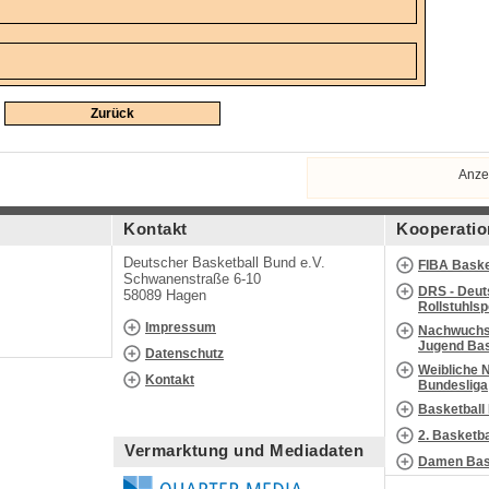
Zurück
Anze
Kontakt
Kooperatio
Deutscher Basketball Bund e.V.
FIBA Baske
Schwanenstraße 6-10
DRS - Deut
58089 Hagen
Rollstuhls
Impressum
Nachwuchs 
Jugend Bas
Datenschutz
Weibliche 
Kontakt
Bundesliga
Basketball
2. Basketb
Vermarktung und Mediadaten
Damen Bask