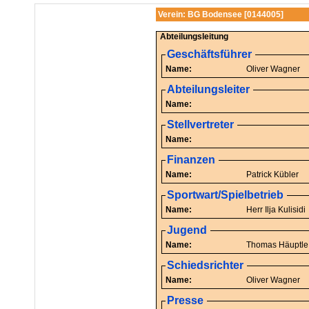
Verein: BG Bodensee [0144005]
Abteilungsleitung
Geschäftsführer
Name:
Oliver Wagner
Abteilungsleiter
Name:
Stellvertreter
Name:
Finanzen
Name:
Patrick Kübler
Sportwart/Spielbetrieb
Name:
Herr Ilja Kulisidi
Jugend
Name:
Thomas Häuptle
Schiedsrichter
Name:
Oliver Wagner
Presse